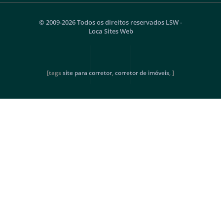
© 2009-2026 Todos os direitos reservados
LSW -
Loca Sites Web
[tags
site para corretor
,
corretor de imóveis
, ]