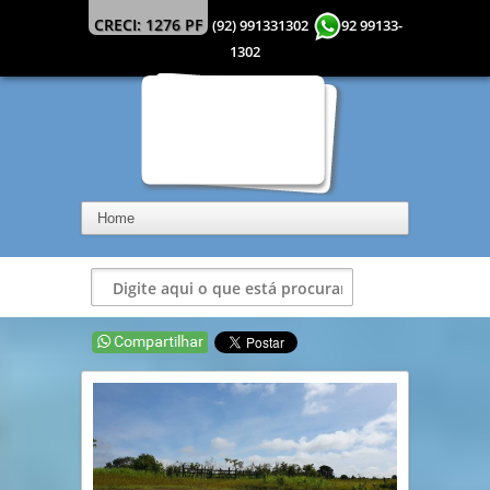
CRECI: 1276 PF
(92) 991331302
92 99133-
1302