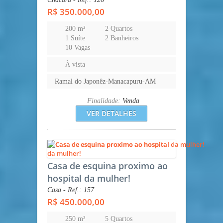
R$ 350.000,00
200 m²
2 Quartos
1 Suíte
2 Banheiros
10 Vagas
À vista
Ramal do Japonêz-Manacapuru-AM
Finalidade:
Venda
VER DETALHES
Casa de esquina proximo ao
hospital da mulher!
Casa - Ref.: 157
R$ 450.000,00
250 m²
5 Quartos