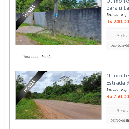
Ótimo Te
para o La
Terreno- Ref.
R$ 240.0
À vista
São José-
Finalidade:
Venda
Ótimo Te
Estrada 
Terreno- Ref.
R$ 250.0
À vista
bairro-Ma