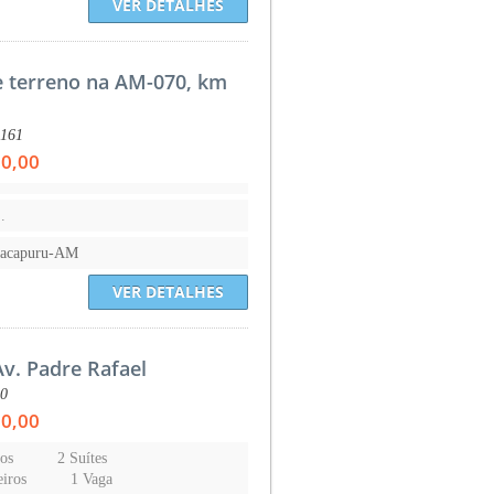
VER DETALHES
e terreno na AM-070, km
:161
00,00
.
nacapuru-AM
VER DETALHES
Av. Padre Rafael
60
00,00
os
2 Suítes
iros
1 Vaga