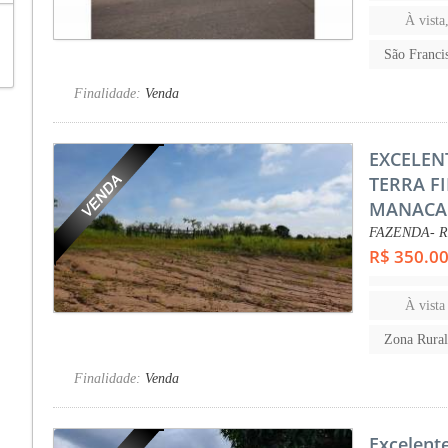
À vista
São Franc
Finalidade:
Venda
EXCELEN
TERRA F
MANACA
FAZENDA- Re
R$ 350.0
À vista
Zona Rura
Finalidade:
Venda
Excelent