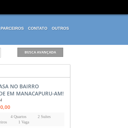
PARCEIROS
CONTATO
OUTROS
ASA NO BAIRRO
DE EM MANACAPURU-AM!
44
00,00
4 Quartos
2 Suítes
iros
1 Vaga