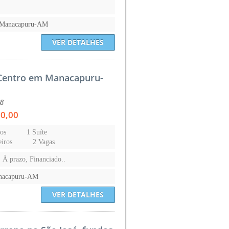
-Manacapuru-AM
VER DETALHES
Centro em Manacapuru-
58
00,00
os
1 Suíte
iros
2 Vagas
, À prazo, Financiado..
nacapuru-AM
VER DETALHES