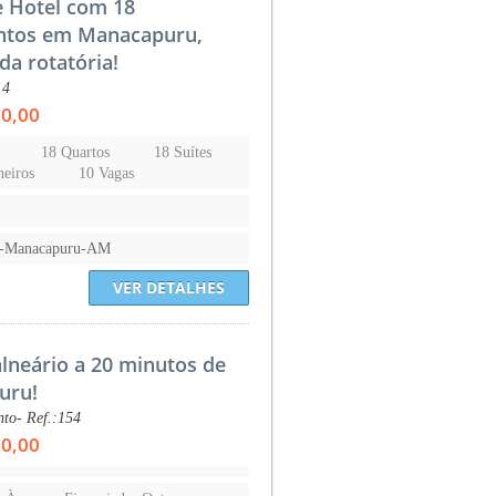
e Hotel com 18
ntos em Manacapuru,
da rotatória!
14
00,00
18 Quartos
18 Suítes
heiros
10 Vagas
ta-Manacapuru-AM
VER DETALHES
alneário a 20 minutos de
uru!
to- Ref.:154
00,00