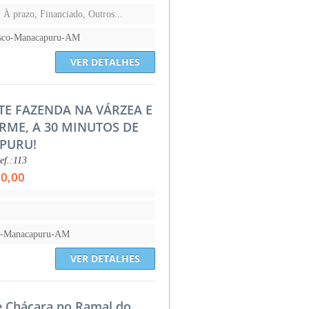
, À prazo, Financiado, Outros...
isco-Manacapuru-AM
VER DETALHES
TE FAZENDA NA VÁRZEA E
IRME, A 30 MINUTOS DE
PURU!
f.:113
00,00
l-Manacapuru-AM
VER DETALHES
e Chácara no Ramal do