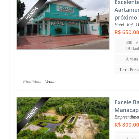
Excelent
Aartame
próximo 
Hotel- Ref.:1
R$ 650.0
400 m²
19 Ban
À vista
Terra Pre
Finalidade:
Venda
Excele B
Manacap
Empreendimen
R$ 800.0