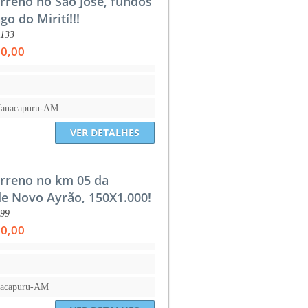
rreno no São José, fundos
go do Mirití!!!
:133
00,00
Manacapuru-AM
VER DETALHES
rreno no km 05 da
de Novo Ayrão, 150X1.000!
:99
00,00
nacapuru-AM