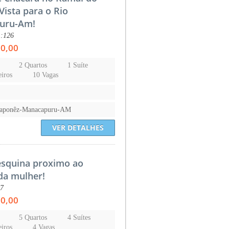
Vista para o Rio
uru-Am!
.:126
00,00
2 Quartos
1 Suíte
iros
10 Vagas
Japonêz-Manacapuru-AM
VER DETALHES
esquina proximo ao
 da mulher!
57
00,00
5 Quartos
4 Suítes
iros
4 Vagas