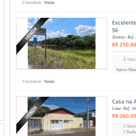
Finalidade:
Venda
Excelent
56
Terreno- Ref.
R$ 250.0
À vista.
bairro-Ma
Finalidade:
Venda
Casa na 
Casa- Ref.:1
R$ 260.0
3 Quart
3 Banhe