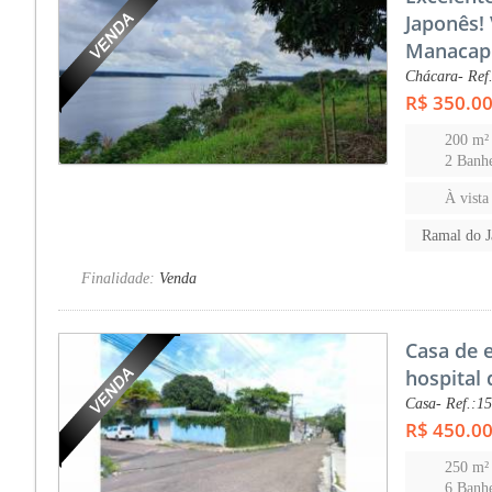
Japonês! 
Manacap
Chácara- Ref
R$ 350.0
200 m²
2 Banhe
À vista
Ramal do 
Finalidade:
Venda
Casa de 
hospital
Casa- Ref.:1
R$ 450.0
250 m²
6 Banhe