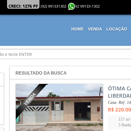
CRECI: 1276 PF
(92) 991331302
92 99133-1302
HOME
VENDA
LOCAÇÃO
RESULTADO DA BUSCA
ÓTIMA C
LIBERDA
Casa- Ref.:1
R$ 220.0
157 m²
3 Banhe