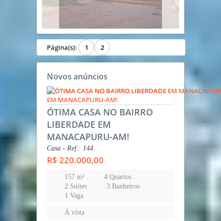
Página(s):
1
2
Novos anúncios
ÓTIMA CASA NO BAIRRO
LIBERDADE EM
MANACAPURU-AM!
Casa - Ref.: 144
R$ 220.000,00
157 m²
4 Quartos
2 Suítes
3 Banheiros
1 Vaga
À vista