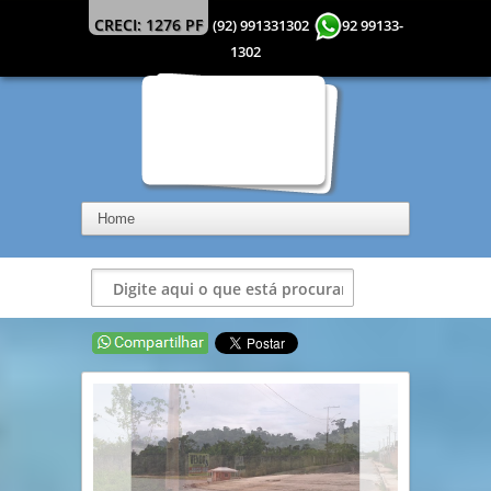
CRECI: 1276 PF
(92) 991331302
92 99133-
1302