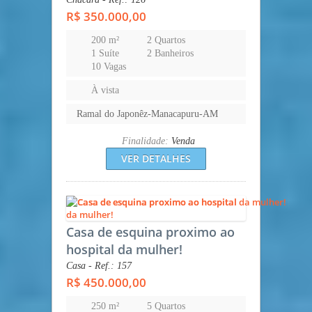
R$ 350.000,00
200 m²
2 Quartos
1 Suíte
2 Banheiros
10 Vagas
À vista
Ramal do Japonêz-Manacapuru-AM
Finalidade:
Venda
VER DETALHES
Casa de esquina proximo ao
hospital da mulher!
Casa - Ref.: 157
R$ 450.000,00
250 m²
5 Quartos