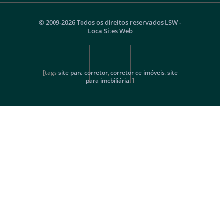
© 2009-2026 Todos os direitos reservados
LSW -
Loca Sites Web
[tags
site para corretor
,
corretor de imóveis
,
site
para imobiliária
, ]